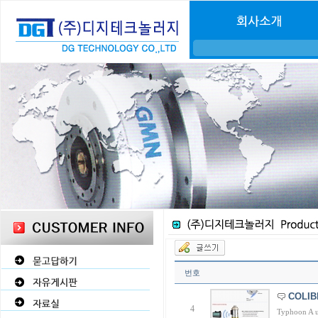
번호
COLIB
4
Typhoon A u